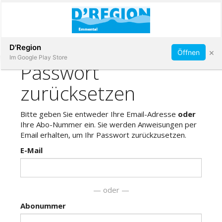
Abonnieren
D'Region
×
Öffnen
Im Google Play Store
Immobilien
Veranstaltungen
Stellen
E-
Paper
App