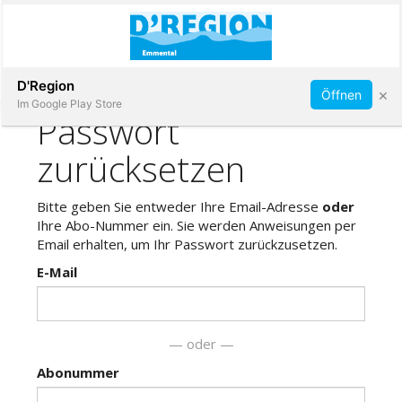
Abonnieren
D'Region
×
Öffnen
Im Google Play Store
Immobilien
Veranstaltungen
Stellen
E-
Paper
App