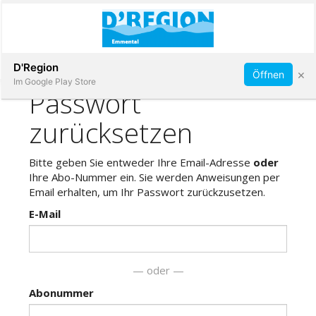
Abonnieren
D'Region
×
Öffnen
Im Google Play Store
Immobilien
Veranstaltungen
Stellen
E-
Paper
App