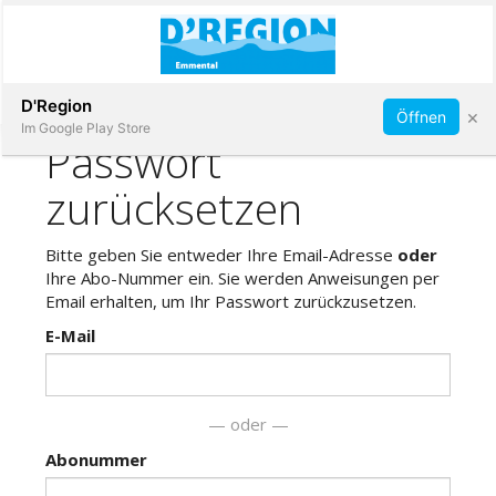
Abonnieren
D'Region
×
Öffnen
Im Google Play Store
Immobilien
Veranstaltungen
Stellen
E-
Paper
App