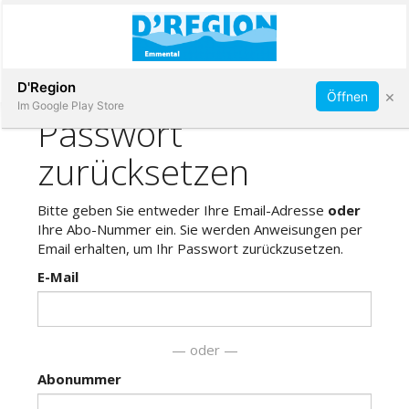
Abonnieren
D'Region
×
Öffnen
Im Google Play Store
Immobilien
Veranstaltungen
Stellen
E-
Paper
App