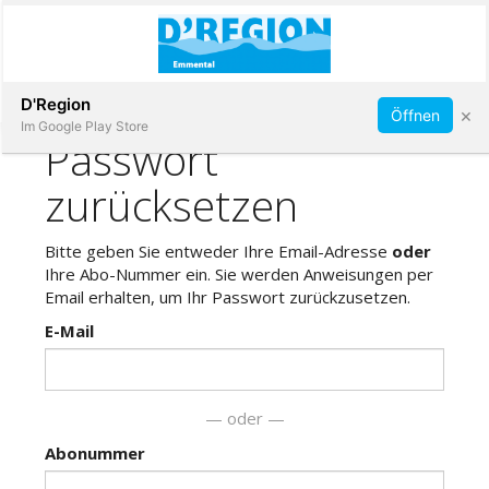
Abonnieren
D'Region
×
Öffnen
Im Google Play Store
Immobilien
Veranstaltungen
Stellen
E-
Paper
App