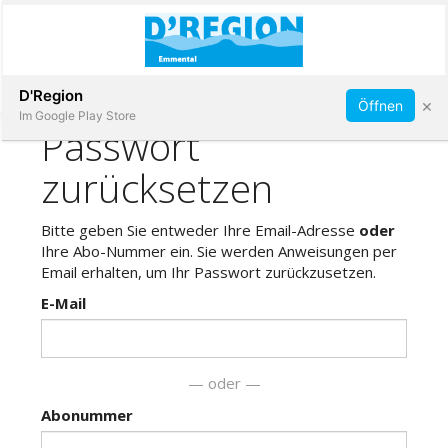
Abonnieren
D'Region
×
Öffnen
Im Google Play Store
Immobilien
Veranstaltungen
Stellen
E-
Paper
App