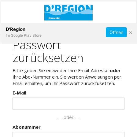
Abonnieren
D'Region
×
Öffnen
Im Google Play Store
Immobilien
Veranstaltungen
Stellen
E-
Paper
App