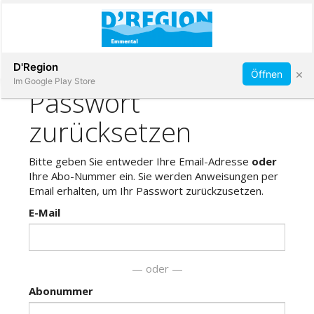
Abonnieren
D'Region
×
Öffnen
Im Google Play Store
Immobilien
Veranstaltungen
Stellen
E-
Paper
App