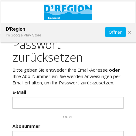
Abonnieren
D'Region
×
Öffnen
Im Google Play Store
Immobilien
Veranstaltungen
Stellen
E-
Paper
App