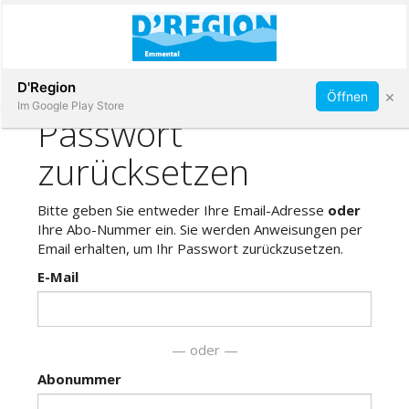
Abonnieren
D'Region
×
Öffnen
Im Google Play Store
Immobilien
Veranstaltungen
Stellen
E-
Paper
App