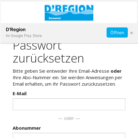
Abonnieren
D'Region
×
Öffnen
Im Google Play Store
Immobilien
Veranstaltungen
Stellen
E-
Paper
App