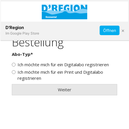
Abonnieren
D'Region
×
Öffnen
Im Google Play Store
Immobilien
Veranstaltungen
Stellen
E-
Paper
App