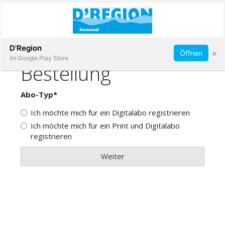
Abonnieren
D'Region
×
Öffnen
Im Google Play Store
Immobilien
Veranstaltungen
Stellen
E-
Paper
App