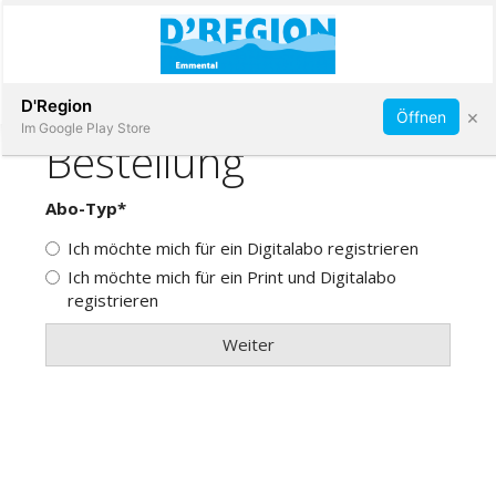
Abonnieren
D'Region
×
Öffnen
Im Google Play Store
Immobilien
Veranstaltungen
Stellen
E-
Paper
App