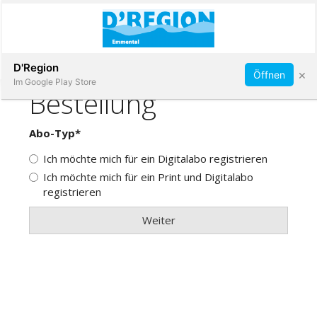
Abonnieren
D'Region
×
Öffnen
Im Google Play Store
Immobilien
Veranstaltungen
Stellen
E-
Paper
App