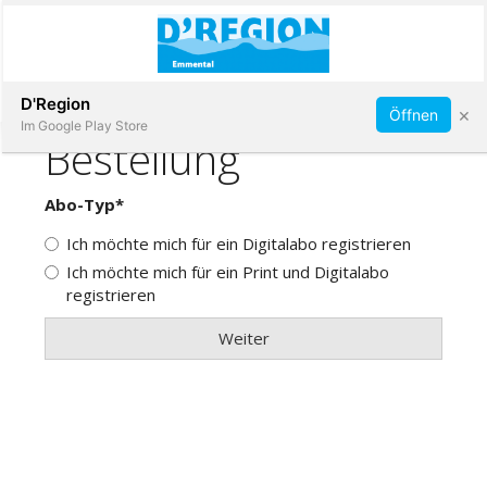
Abonnieren
D'Region
×
Öffnen
Im Google Play Store
Immobilien
Veranstaltungen
Stellen
E-
Paper
App