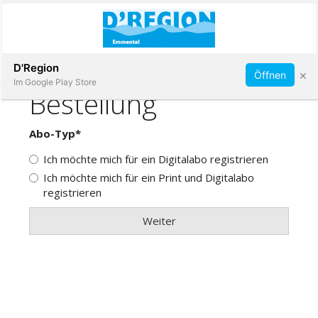
Abonnieren
D'Region
×
Öffnen
Im Google Play Store
Immobilien
Veranstaltungen
Stellen
E-
Paper
App