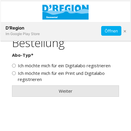
Abonnieren
D'Region
×
Öffnen
Im Google Play Store
Immobilien
Veranstaltungen
Stellen
E-
Paper
App