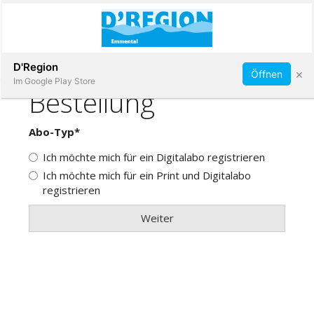
Abonnieren
D'Region
×
Öffnen
Im Google Play Store
Immobilien
Veranstaltungen
Stellen
E-
Paper
App