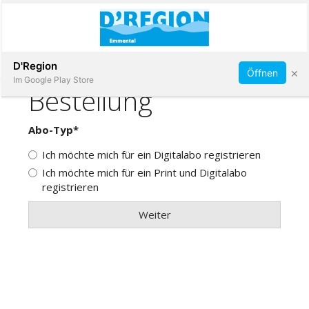
Abonnieren
D'Region
×
Öffnen
Im Google Play Store
Immobilien
Veranstaltungen
Stellen
E-
Paper
App