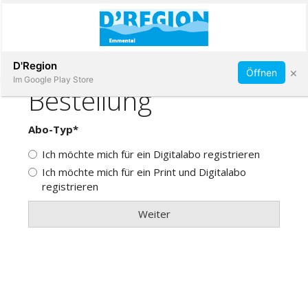
Abonnieren
D'Region
×
Öffnen
Im Google Play Store
Immobilien
Veranstaltungen
Stellen
E-
Paper
App