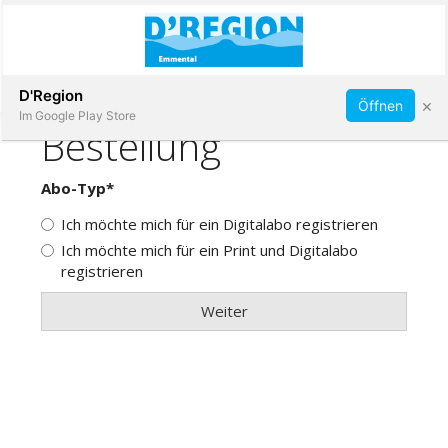
Abonnieren
D'Region
×
Öffnen
Im Google Play Store
Immobilien
Veranstaltungen
Stellen
E-
Paper
App