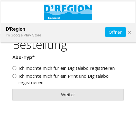
Abonnieren
D'Region
×
Öffnen
Im Google Play Store
Immobilien
Veranstaltungen
Stellen
E-
Paper
App