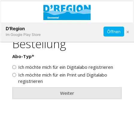
Abonnieren
D'Region
×
Öffnen
Im Google Play Store
Immobilien
Veranstaltungen
Stellen
E-
Paper
App