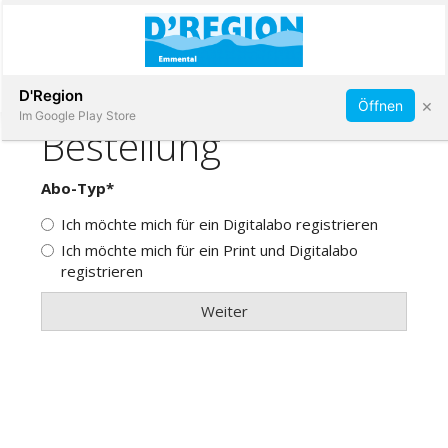
Abonnieren
D'Region
×
Öffnen
Im Google Play Store
Immobilien
Veranstaltungen
Stellen
E-
Paper
App