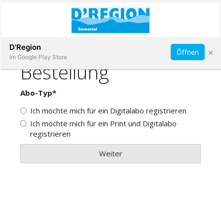
Abonnieren
D'Region
×
Öffnen
Im Google Play Store
Immobilien
Veranstaltungen
Stellen
E-
Paper
App