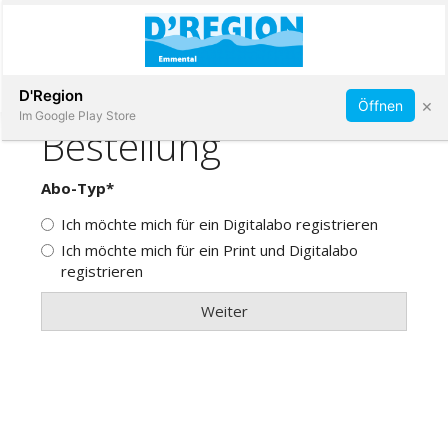
Abonnieren
D'Region
×
Öffnen
Im Google Play Store
Immobilien
Veranstaltungen
Stellen
E-
Paper
App