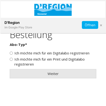
Abonnieren
D'Region
×
Öffnen
Im Google Play Store
Immobilien
Veranstaltungen
Stellen
E-
Paper
App