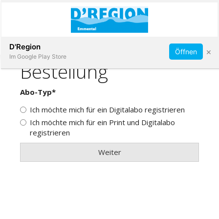
Abonnieren
D'Region
×
Öffnen
Im Google Play Store
Immobilien
Veranstaltungen
Stellen
E-
Paper
App