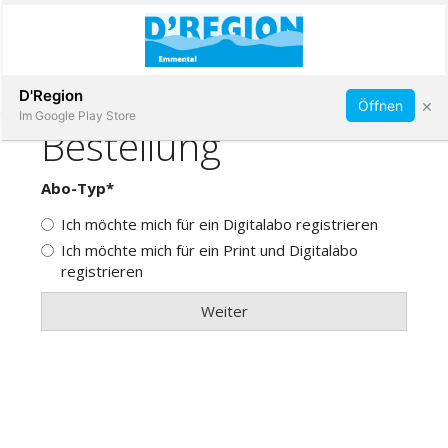
Abonnieren
D'Region
×
Öffnen
Im Google Play Store
Immobilien
Veranstaltungen
Stellen
E-
Paper
App