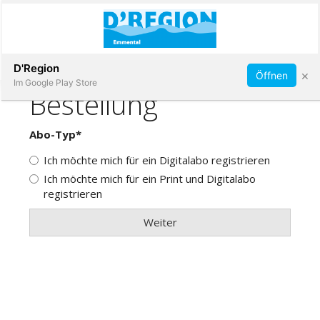
Abonnieren
D'Region
×
Öffnen
Im Google Play Store
Immobilien
Veranstaltungen
Stellen
E-
Paper
App