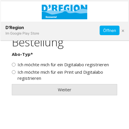
Abonnieren
D'Region
×
Öffnen
Im Google Play Store
Immobilien
Veranstaltungen
Stellen
E-
Paper
App