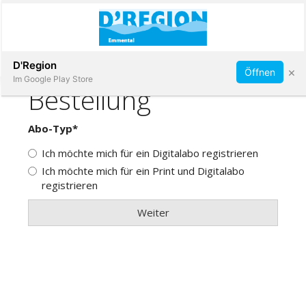
Abonnieren
D'Region
×
Öffnen
Im Google Play Store
Immobilien
Veranstaltungen
Stellen
E-
Paper
App