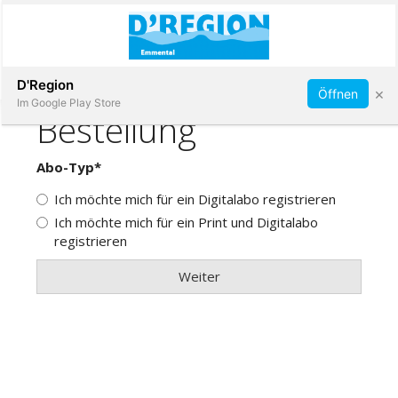
Abonnieren
D'Region
×
Öffnen
Im Google Play Store
Immobilien
Veranstaltungen
Stellen
E-
Paper
App