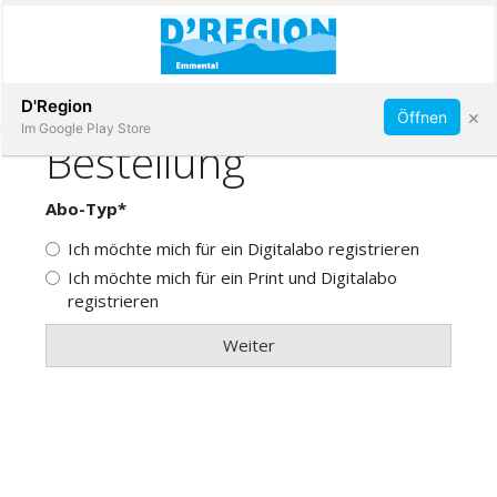
Abonnieren
D'Region
×
Öffnen
Im Google Play Store
Immobilien
Veranstaltungen
Stellen
E-
Paper
App