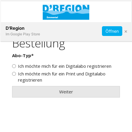
Abonnieren
D'Region
×
Öffnen
Im Google Play Store
Immobilien
Veranstaltungen
Stellen
E-
Paper
App