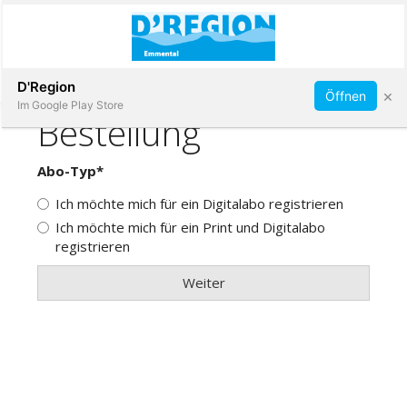
Abonnieren
D'Region
×
Öffnen
Im Google Play Store
Immobilien
Veranstaltungen
Stellen
E-
Paper
App