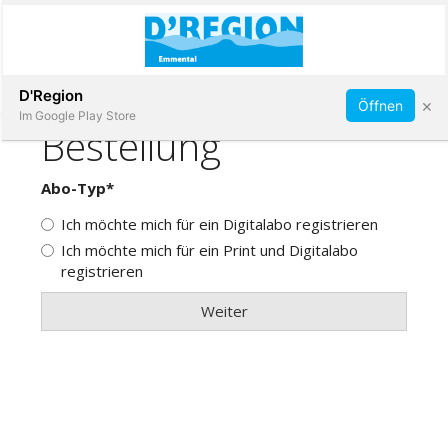
Abonnieren
D'Region
×
Öffnen
Im Google Play Store
Immobilien
Veranstaltungen
Stellen
E-
Paper
App