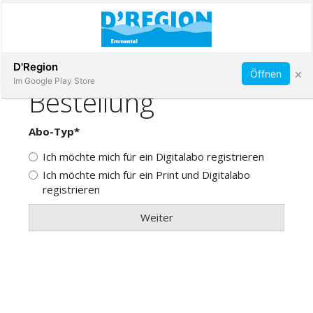
Abonnieren
D'Region
×
Öffnen
Im Google Play Store
Immobilien
Veranstaltungen
Stellen
E-
Paper
App