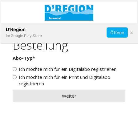
Abonnieren
D'Region
×
Öffnen
Im Google Play Store
Immobilien
Veranstaltungen
Stellen
E-
Paper
App