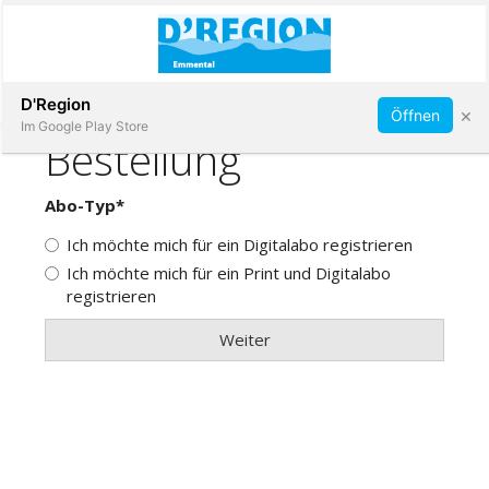
Abonnieren
D'Region
×
Öffnen
Im Google Play Store
Immobilien
Veranstaltungen
Stellen
E-
Paper
App