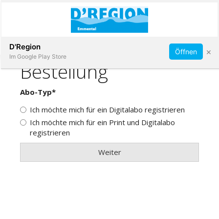
Abonnieren
D'Region
×
Öffnen
Im Google Play Store
Immobilien
Veranstaltungen
Stellen
E-
Paper
App