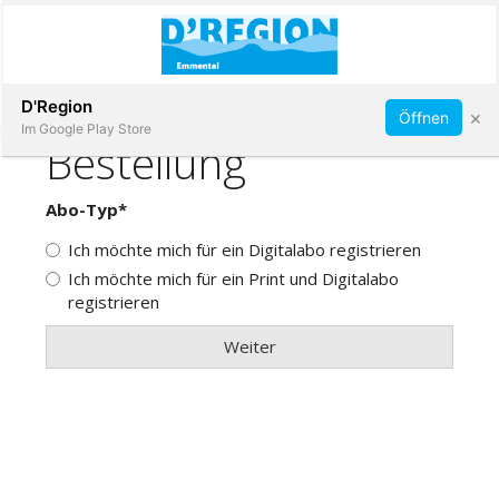
Abonnieren
D'Region
×
Öffnen
Im Google Play Store
Immobilien
Veranstaltungen
Stellen
E-
Paper
App