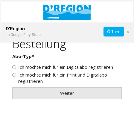
Abonnieren
D'Region
×
Öffnen
Im Google Play Store
Immobilien
Veranstaltungen
Stellen
E-
Paper
App