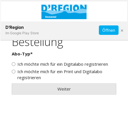
Abonnieren
D'Region
×
Öffnen
Im Google Play Store
Immobilien
Veranstaltungen
Stellen
E-
Paper
App