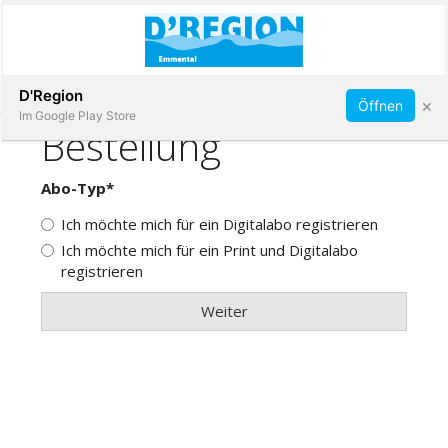
Abonnieren
D'Region
×
Öffnen
Im Google Play Store
Immobilien
Veranstaltungen
Stellen
E-
Paper
App