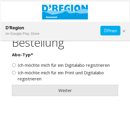
Abonnieren
D'Region
×
Öffnen
Im Google Play Store
Immobilien
Veranstaltungen
Stellen
E-
Paper
App