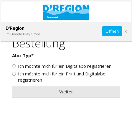
Abonnieren
D'Region
×
Öffnen
Im Google Play Store
Immobilien
Veranstaltungen
Stellen
E-
Paper
App