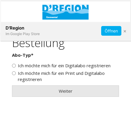
Abonnieren
D'Region
×
Öffnen
Im Google Play Store
Immobilien
Veranstaltungen
Stellen
E-
Paper
App